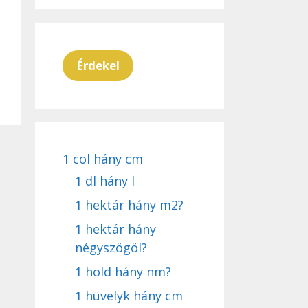
Érdekel
1 col hány cm
1 dl hány l
1 hektár hány m2?
1 hektár hány
négyszögöl?
1 hold hány nm?
1 hüvelyk hány cm