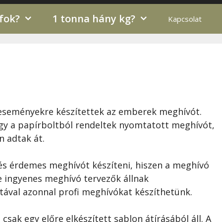
 fok?
1 tonna hány kg?
Kapcsolat
eseményekre készítettek az emberek meghívót.
gy a papírboltból rendeltek nyomtatott meghívót,
n adtak át.
s érdemes meghívót készíteni, hiszen a meghívó
ne ingyenes meghívó tervezők állnak
tával azonnal profi meghívókat készíthetünk.
sak egy előre elkészített sablon átírásából áll. A