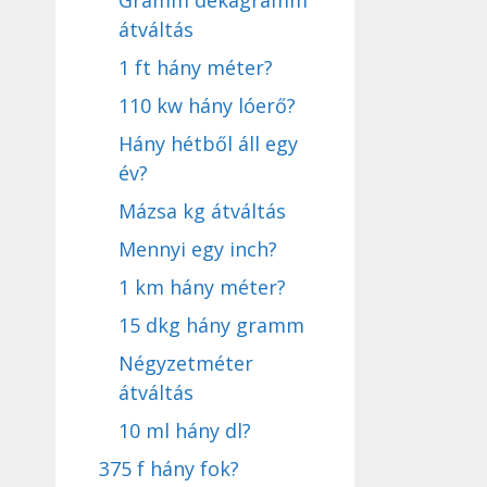
Gramm dekagramm
átváltás
1 ft hány méter?
110 kw hány lóerő?
Hány hétből áll egy
év?
Mázsa kg átváltás
Mennyi egy inch?
1 km hány méter?
15 dkg hány gramm
Négyzetméter
átváltás
10 ml hány dl?
375 f hány fok?