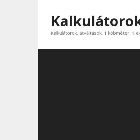
Kilépés
a
Kalkulátorok
tartalomba
Kalkulátorok, átváltások, 1 köbméter, 1 e