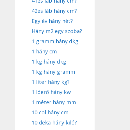
41es láb hány cm?
42es láb hány cm?
Egy év hány hét?
Hány m2 egy szoba?
1 gramm hány dkg
1 hány cm
1 kg hány dkg
1 kg hány gramm
1 liter hány kg?
1 lóerő hány kw
1 méter hány mm
10 col hány cm
10 deka hány kiló?