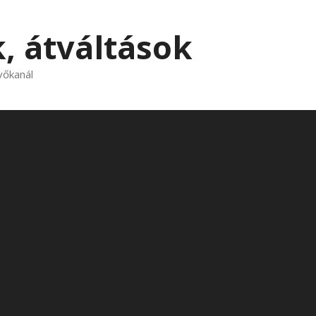
, átváltások
vőkanál