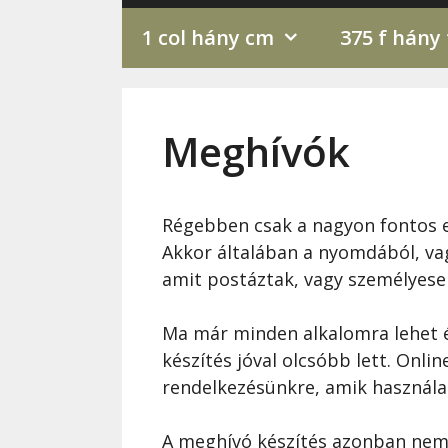
1 col hány cm
375 f hány
Meghívók
Régebben csak a nagyon fontos 
Akkor általában a nyomdából, va
amit postáztak, vagy személyese
Ma már minden alkalomra lehet é
készítés jóval olcsóbb lett. Onli
rendelkezésünkre, amik használa
A meghívó készítés azonban nem c