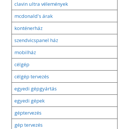
clavin ultra vélemények
mcdonald's árak
konténerház
szendvicspanel ház
mobilház
célgép
célgép tervezés
egyedi gépgyártás
egyedi gépek
géptervezés
gép tervezés