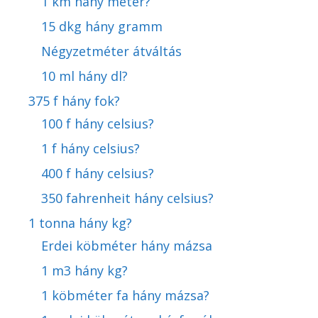
1 km hány méter?
15 dkg hány gramm
Négyzetméter átváltás
10 ml hány dl?
375 f hány fok?
100 f hány celsius?
1 f hány celsius?
400 f hány celsius?
350 fahrenheit hány celsius?
1 tonna hány kg?
Erdei köbméter hány mázsa
1 m3 hány kg?
1 köbméter fa hány mázsa?