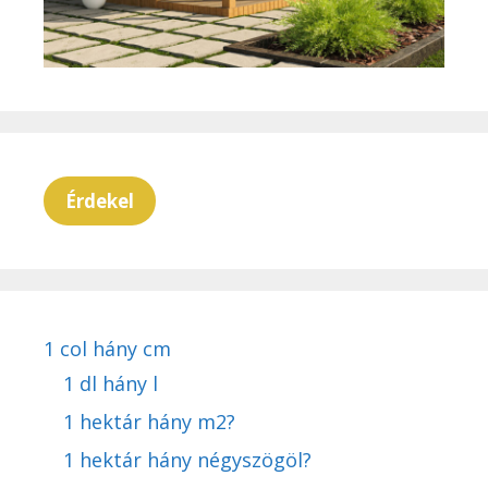
Érdekel
1 col hány cm
1 dl hány l
1 hektár hány m2?
1 hektár hány négyszögöl?