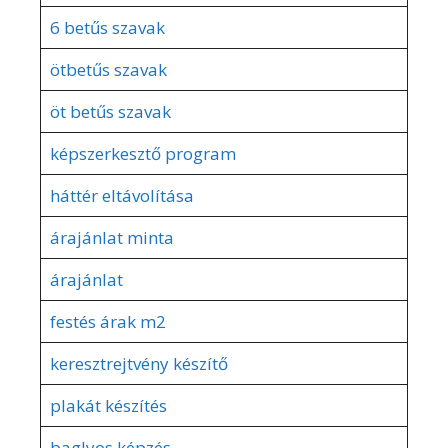
6 betűs szavak
ötbetűs szavak
öt betűs szavak
képszerkesztő program
háttér eltávolítása
árajánlat minta
árajánlat
festés árak m2
keresztrejtvény készítő
plakát készítés
baglyos képzés