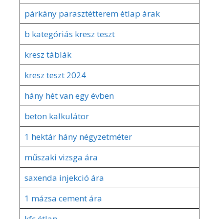
párkány parasztétterem étlap árak
b kategóriás kresz teszt
kresz táblák
kresz teszt 2024
hány hét van egy évben
beton kalkulátor
1 hektár hány négyzetméter
műszaki vizsga ára
saxenda injekció ára
1 mázsa cement ára
kfc étlap