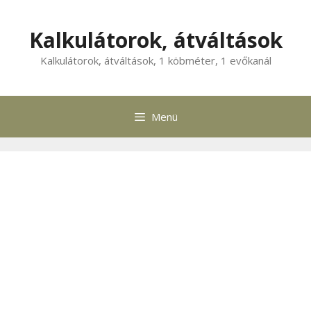
Kilépés
a
Kalkulátorok, átváltások
tartalomba
Kalkulátorok, átváltások, 1 köbméter, 1 evőkanál
Menü