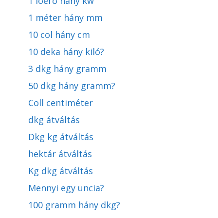
1 lóerő hány kw
1 méter hány mm
10 col hány cm
10 deka hány kiló?
3 dkg hány gramm
50 dkg hány gramm?
Coll centiméter
dkg átváltás
Dkg kg átváltás
hektár átváltás
Kg dkg átváltás
Mennyi egy uncia?
100 gramm hány dkg?