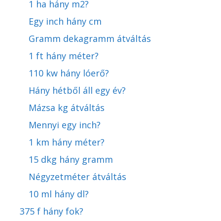
1 ha hány m2?
Egy inch hány cm
Gramm dekagramm átváltás
1 ft hány méter?
110 kw hány lóerő?
Hány hétből áll egy év?
Mázsa kg átváltás
Mennyi egy inch?
1 km hány méter?
15 dkg hány gramm
Négyzetméter átváltás
10 ml hány dl?
375 f hány fok?