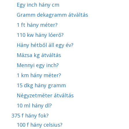
Egy inch hány cm
Gramm dekagramm átváltás
1 ft hány méter?
110 kw hány lóerő?
Hány hétből áll egy év?
Mázsa kg átváltás
Mennyi egy inch?
1 km hány méter?
15 dkg hány gramm
Négyzetméter átváltás
10 ml hány dl?
375 f hány fok?
100 f hány celsius?