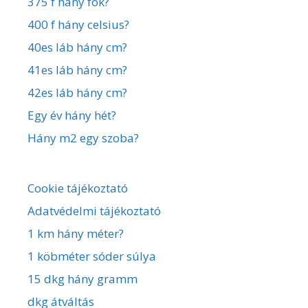
375 f hány fok?
400 f hány celsius?
40es láb hány cm?
41es láb hány cm?
42es láb hány cm?
Egy év hány hét?
Hány m2 egy szoba?
Cookie tájékoztató
Adatvédelmi tájékoztató
1 km hány méter?
1 köbméter sóder súlya
15 dkg hány gramm
dkg átváltás