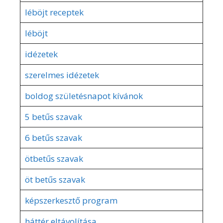
léböjt receptek
léböjt
idézetek
szerelmes idézetek
boldog születésnapot kívánok
5 betűs szavak
6 betűs szavak
ötbetűs szavak
öt betűs szavak
képszerkesztő program
háttér eltávolítása