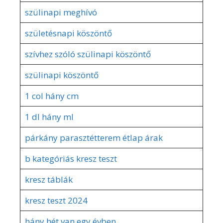
szülinapi meghívó
születésnapi köszöntő
szívhez szóló szülinapi köszöntő
szülinapi köszöntő
1 col hány cm
1 dl hány ml
párkány parasztétterem étlap árak
b kategóriás kresz teszt
kresz táblák
kresz teszt 2024
hány hét van egy évben