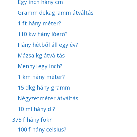
Egy inch hány cm
Gramm dekagramm átváltás
1 ft hány méter?
110 kw hány lóerő?
Hány hétből áll egy év?
Mázsa kg átváltás
Mennyi egy inch?
1 km hány méter?
15 dkg hány gramm
Négyzetméter átváltás
10 ml hány dl?
375 f hány fok?
100 f hány celsius?